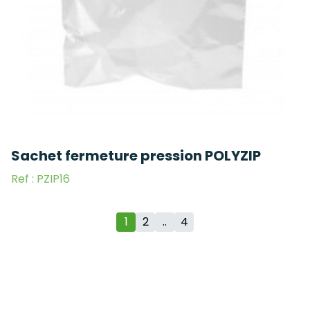
Sachet fermeture pression POLYZIP
Ref : PZIP16
1
2
..
4