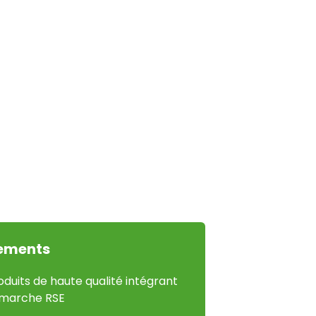
ements
duits de haute qualité intégrant
marche RSE