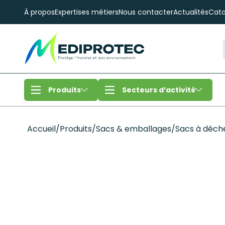
À propos
Expertises métiers
Nous contacter
Actualités
Cata
Produits
Secteurs d’activité
Accueil
/
Produits
/
Sacs & emballages
/
Sacs à déch