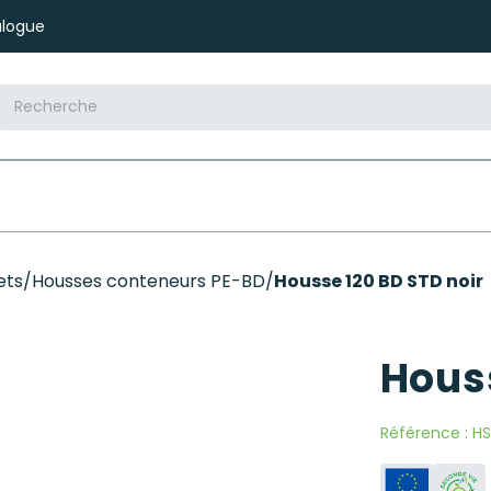
logue
ets
/
Housses conteneurs PE-BD
/
Housse 120 BD STD noir
Houss
Référence :
HS